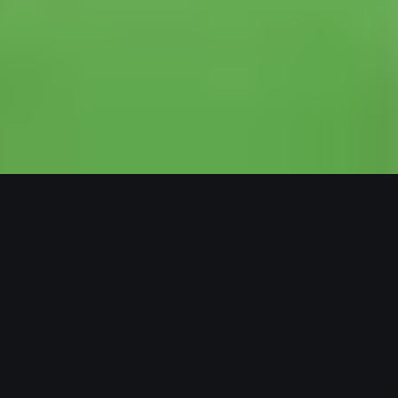
INFORMATIONS SUR LA SOCIÉTÉ DE
PARIS LINEBET EN ALGÉRIE
QU'EST-CE QUE LINEBET
Linebet est une plateforme internationale
de paris sportifs, de jeux d'argent et
d'affiliation en ligne qui devient populaire
en Algérie en raison de son accessibilité,