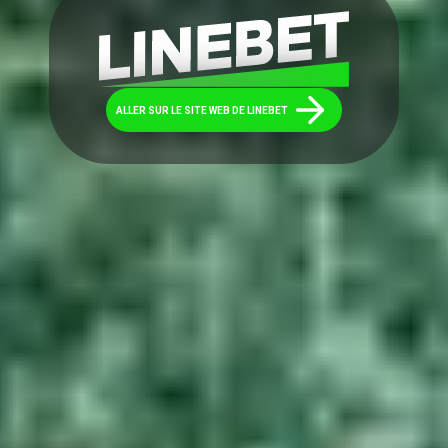
ALLER SUR LE SITE WEB DE LINEBET